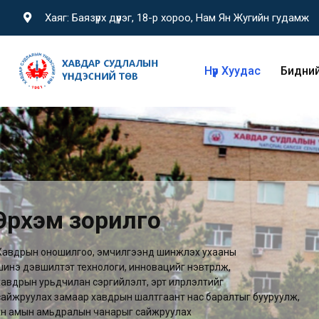
Хаяг: Баязүрх дүүрэг, 18-р хороо, Нам Ян Жугийн гудамж
Нүүр Хуудас
Бидний