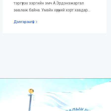
тэргүүлэх зэргийн эмч А.Эрдэнэжаргал
зөвлөж байна. Умайн хүзүүний хорт хавдар…
Дэлгэрэнгүй