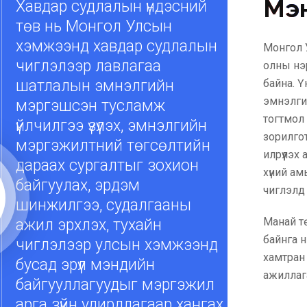
Мэ
Хавдар судлалын үндэсний
төв нь Монгол Улсын
хэмжээнд хавдар судлалын
Монгол 
чиглэлээр лавлагаа
олны нэ
шатлалын эмнэлгийн
байна. Ү
эмнэлгий
мэргэшсэн тусламж
тогтмол 
үйлчилгээ үзүүлэх, эмнэлгийн
зорилго
мэргэжилтний төгсөлтийн
илрүүлэх
дараах сургалтыг зохион
хүний ам
байгуулах, эрдэм
чиглэлд 
шинжилгээ, судалгааны
Манай тө
ажил эрхлэх, тухайн
байнга н
чиглэлээр улсын хэмжээнд
хамтран 
бусад эрүүл мэндийн
ажиллаг
байгууллагуудыг мэргэжил
арга зүйн удирдлагаар хангах