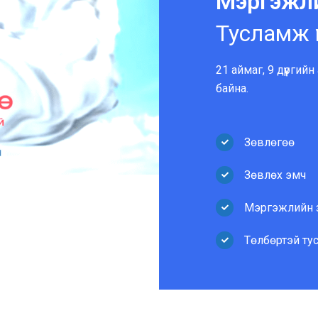
Мэргэжл
Тусламж 
21 аймаг, 9 дүүргийн
байна.
Зөвлөгөө
Зөвлөх эмч
Мэргэжлийн 
Төлбөртэй ту