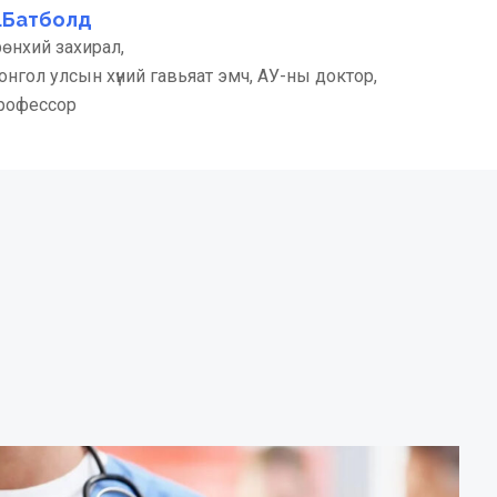
.Батболд
өнхий захирал,
нгол улсын хүний гавьяат эмч, АУ-ны доктор,
рофессор