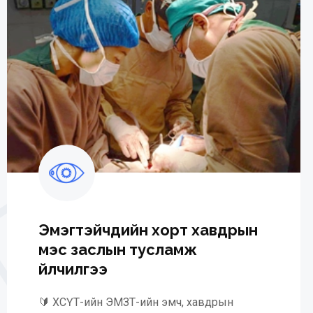
Эмэгтэйчүүдийн хорт хавдрын
мэс заслын тусламж
үйлчилгээ
🔰‍ ХСҮТ-ийн ЭМЗТ-ийн эмч, хавдрын