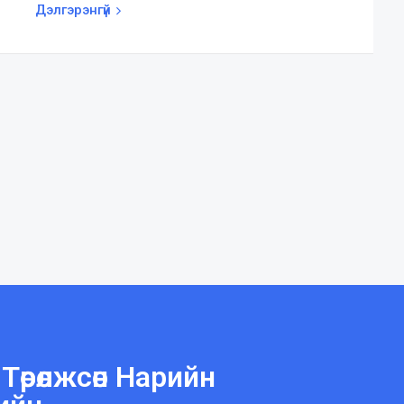
Дэлгэрэнгүй
өрөлжсөн Нарийн