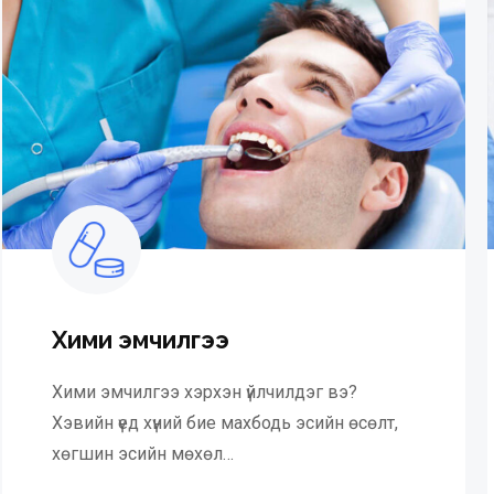
Хими эмчилгээ
Хими эмчилгээ хэрхэн үйлчилдэг вэ?
Хэвийн үед хүний бие махбодь эсийн өсөлт,
хөгшин эсийн мөхөл…