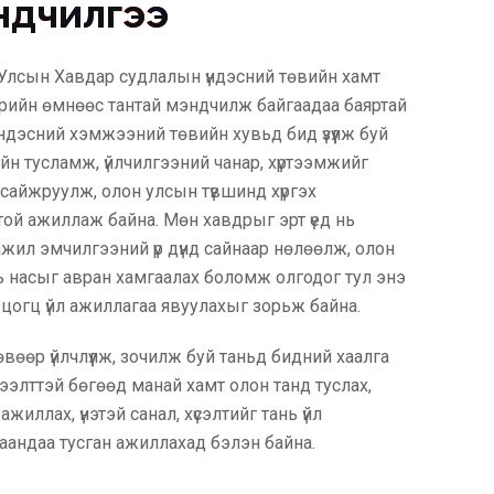
ндчилгээ
Улсын Хавдар судлалын үндэсний төвийн хамт
рийн өмнөөс тантай мэндчилж байгаадаа баяртай
ндэсний хэмжээний төвийн хувьд бид үзүүлж буй
н тусламж, үйлчилгээний чанар, хүртээмжийг
сайжруулж, олон улсын түвшинд хүргэх
той ажиллаж байна. Мөн хавдрыг эрт үед нь
 ажил эмчилгээний үр дүнд сайнаар нөлөөлж, олон
ь насыг авран хамгаалах боломж олгодог тул энэ
цогц үйл ажиллагаа явуулахыг зорьж байна.
вөөр үйлчлүүлж, зочилж буй таньд бидний хаалга
ээлттэй бөгөөд манай хамт олон танд туслах,
ажиллах, үнэтэй санал, хүсэлтийг тань үйл
аандаа тусган ажиллахад бэлэн байна.