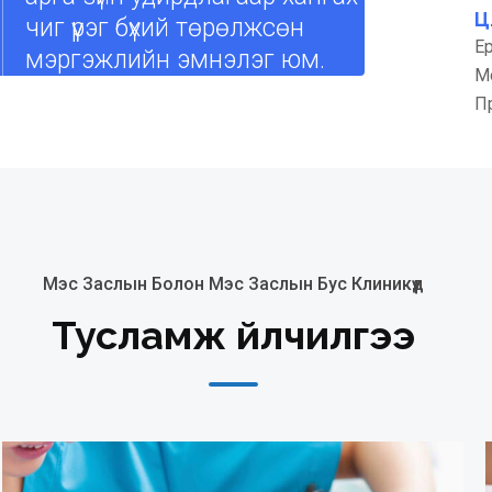
Ц
чиг үүрэг бүхий төрөлжсөн
Ер
мэргэжлийн эмнэлэг юм.
Мо
П
Мэс Заслын Болон Мэс Заслын Бус Клиникүүд
Тусламж Үйлчилгээ