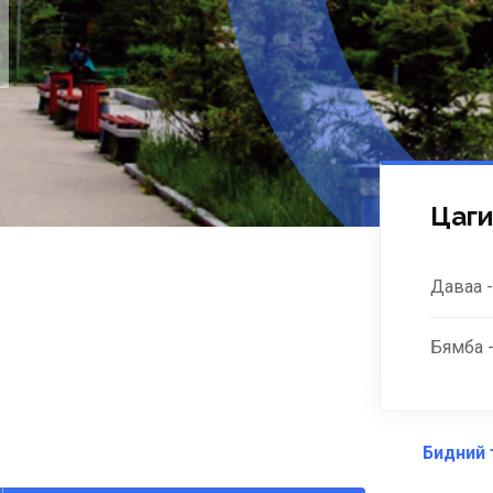
Цаги
Даваа -
Бямба -
Бидний 