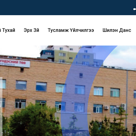
 Тухай
Эрх Зүй
Тусламж Үйлчилгээ
Шилэн Данс