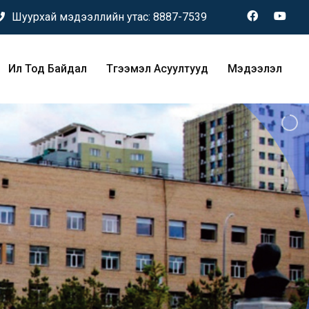
Шуурхай мэдээллийн утас:
8887-7539
Ил Тод Байдал
Түгээмэл Асуултууд
Мэдээлэл