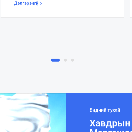
Дэлгэрэнгүй
Бидний тухай
Хавдрын Т