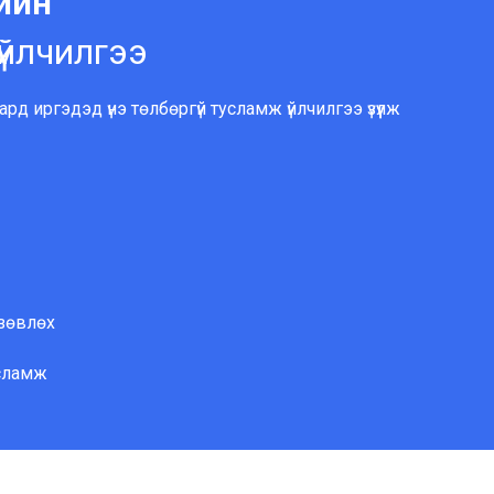
ийн
үйлчилгээ
 ард иргэдэд үнэ төлбөргүй тусламж үйлчилгээ үзүүлж
зөвлөх
сламж